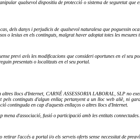
o manipular qualsevol dispositiu de protecció o sistema de seguretat 
s danys i perjudicis de qualsevol naturalesa que poguessin ocasionar
osos o lesius en els continguts, malgrat haver adoptat totes les mesures 
revi avís les modificacions que consideri oportunes en el seu portal,
guin presentats o localitzats en el seu portal.
feia altres llocs d'Internet, CARNÉ ASSESSORIA LABORAL, SLP no exerci
tinguts d'algun enllaç pertanyent a un lloc web aliè, ni garantirà l
ació continguda en cap d'aquests enllaços o altres llocs d'Internet.
p mena d'associació, fusió o participació amb les entitats connectades.
 l'accés a portal i/o els serveis oferts sense necessitat de preavís,