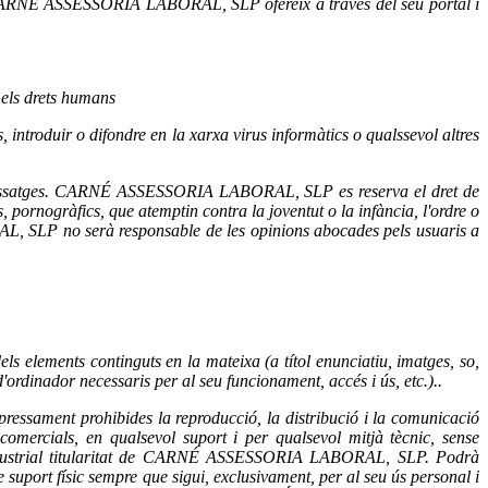
ue CARNÉ ASSESSORIA LABORAL, SLP ofereix a través del seu portal i
 els drets humans
roduir o difondre en la xarxa virus informàtics o qualssevol altres
seus missatges. CARNÉ ASSESSORIA LABORAL, SLP es reserva el dret de
s, pornogràfics, que atemptin contra la joventut o la infància, l'ordre o
AL, SLP no serà responsable de les opinions abocades pels usuaris a
 elements continguts en la mateixa (a títol enunciatiu, imatges, so,
ordinador necessaris per al seu funcionament, accés i ús, etc.)..
expressament prohibides la reproducció, la distribució i la comunicació
comercials, en qualsevol suport i per qualsevol mitjà tècnic, sense
ndustrial titularitat de CARNÉ ASSESSORIA LABORAL, SLP. Podrà
e suport físic sempre que sigui, exclusivament, per al seu ús personal i