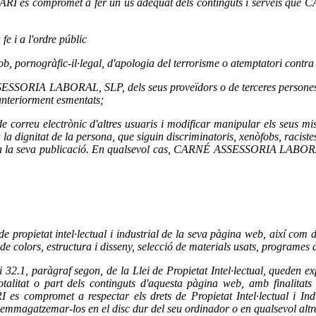
USUARI es compromet a fer un ús adequat dels continguts i serveis q
fe i a l'ordre públic
 pornogràfic-il·legal, d'apologia del terrorisme o atemptatori contra
SSORIA LABORAL, SLP, dels seus proveïdors o de terceres persones, int
 anteriorment esmentats;
ptes de correu electrònic d'altres usuaris i modificar manipular els 
 la dignitat de la persona, que siguin discriminatoris, xenòfobs, raciste
 per a la seva publicació. En qualsevol cas, CARNÉ ASSESSORIA LABOR
pietat intel·lectual i industrial de la seva pàgina web, així com dels
 colors, estructura i disseny, selecció de materials usats, programes d'
 8 i 32.1, paràgraf segon, de la Llei de Propietat Intel·lectual, queden 
otalitat o part dels continguts d'aquesta pàgina web, amb finalitats 
 compromet a respectar els drets de Propietat Intel·lectual i I
os i emmagatzemar-los en el disc dur del seu ordinador o en qualsevol altr