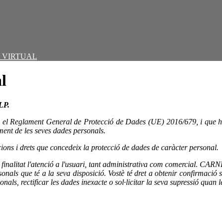
 VIRTUAL
al
LP.
l Reglament General de Protecció de Dades (UE) 2016/679, i que ha es
tament de les seves dades personals.
cions i drets que concedeix la protecció de dades de caràcter personal.
com a finalitat l'atenció a l'usuari, tant administrativa com comerc
 personals que té a la seva disposició. Vostè té dret a obtenir confi
nals, rectificar les dades inexacte o sol·licitar la seva supressió quan 