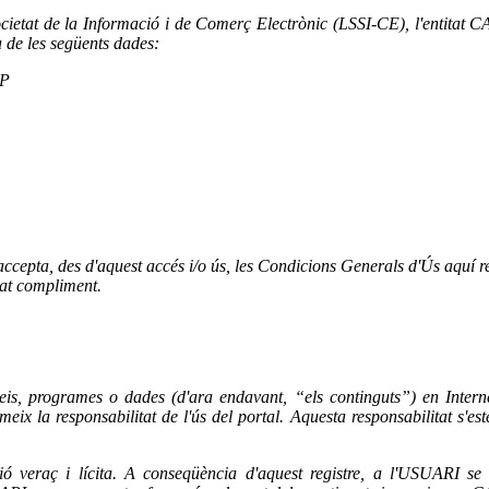
 Societat de la Informació i de Comerç Electrònic (LSSI-CE), l'enti
a de les següents dades:
LP
 accepta, des d'aquest accés i/o ús, les Condicions Generals d'Ús aquí 
gat compliment.
erveis, programes o dades (d'ara endavant, “els continguts”) en 
x la responsabilitat de l'ús del portal. Aquesta responsabilitat s'esté
ó veraç i lícita. A conseqüència d'aquest registre, a l'USUARI se